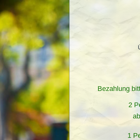
Bezahlung bitt
2 P
ab
1 P